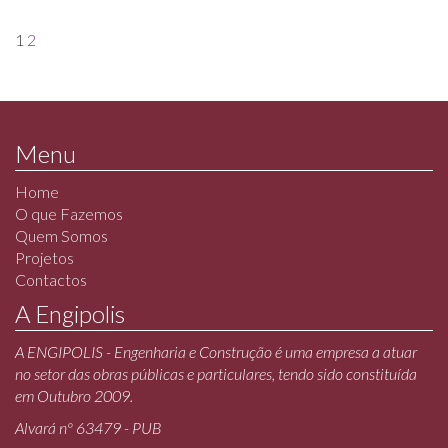
1
2
Menu
Home
O que Fazemos
Quem Somos
Projetos
Contactos
A Engipolis
A ENGIPOLIS - Engenharia e Construção é uma empresa a atuar
no setor das obras públicas e particulares, tendo sido constituída
em Outubro 2009.
Alvará nº 63479 - PUB